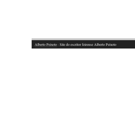
Alberto Peixoto
· Site do escritor feirense Alberto Peixoto