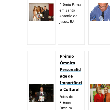
Prêmio Fama
em Santo
Antonio de
Jesus, BA.
Prêmio
Ómnira
Personalid
ade de
Importânci
a Cultural
Fotos do
Prêmio
Ómnira